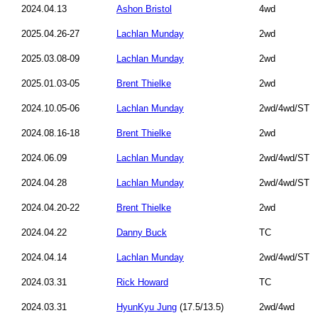
2024.04.13
Ashon Bristol
4wd
2025.04.26-27
Lachlan Munday
2wd
2025.03.08-09
Lachlan Munday
2wd
2025.01.03-05
Brent Thielke
2wd
2024.10.05-06
Lachlan Munday
2wd/4wd/ST
2024.08.16-18
Brent Thielke
2wd
2024.06.09
Lachlan Munday
2wd/4wd/ST
2024.04.28
Lachlan Munday
2wd/4wd/ST
2024.04.20-22
Brent Thielke
2wd
2024.04.22
Danny Buck
TC
2024.04.14
Lachlan Munday
2wd/4wd/ST
2024.03.31
Rick Howard
TC
2024.03.31
HyunKyu Jung
(17.5/13.5)
2wd/4wd