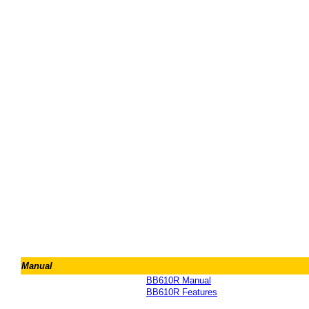
Manual
BB610R Manual
BB610R Features