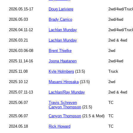
2026.05.15-17
Doug Lariviere
2wd/4wd/Truc
2026.05.03
Brady Carrico
2wd/4wd
2026.04.11-12
Lachlan Munday
2wd/4wd/Truc
2026.03.21
Lachlan Munday
2wd & 4wd
2026.03.06-08
Brent Thielke
2wd
2025.11.14-16
Joona Haatanen
2wd/4wd
2025.11.08
Kyle Holmberg
(13.5)
Truck
2025.10.12
Masami Hirosaka
(13.5)
2wd
2025.07.11-13
Lachlan/Ray Munday
2wd & 4wd
2025.06.07
Travis Schreven
TC
Canyon Thompson
(21.5)
2025.06.07
Canyon Thompson
(21.5 & Mod)
TC
2024.05.18
Rick Howard
TC