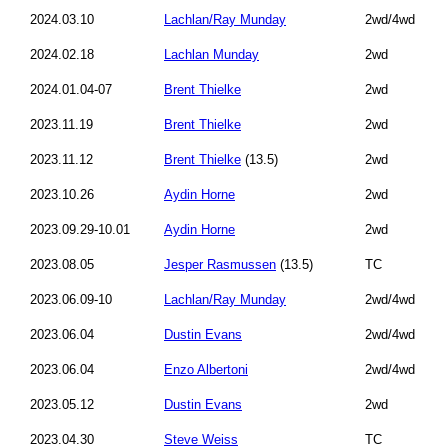
2024.03.10
Lachlan/Ray Munday
2wd/4wd
2024.02.18
Lachlan Munday
2wd
2024.01.04-07
Brent Thielke
2wd
2023.11.19
Brent Thielke
2wd
2023.11.12
Brent Thielke
(13.5)
2wd
2023.10.26
Aydin Horne
2wd
2023.09.29-10.01
Aydin Horne
2wd
2023.08.05
Jesper Rasmussen
(13.5)
TC
2023.06.09-10
Lachlan/Ray Munday
2wd/4wd
2023.06.04
Dustin Evans
2wd/4wd
2023.06.04
Enzo Albertoni
2wd/4wd
2023.05.12
Dustin Evans
2wd
2023.04.30
Steve Weiss
TC