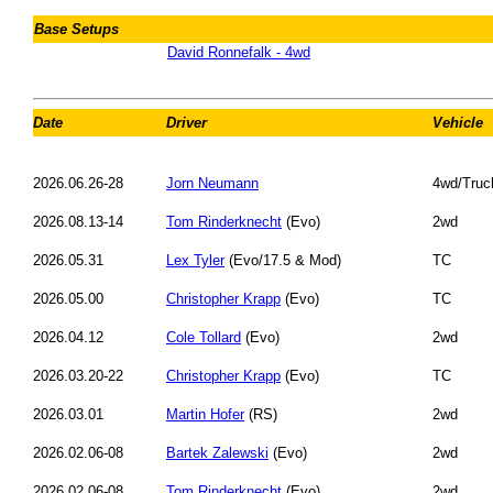
Base Setups
David Ronnefalk - 4wd
Date
Driver
Vehicle
2026.06.26-28
Jorn Neumann
4wd/Truc
2026.08.13-14
Tom Rinderknecht
(Evo)
2wd
2026.05.31
Lex Tyler
(Evo/17.5 & Mod)
TC
2026.05.00
Christopher Krapp
(Evo)
TC
2026.04.12
Cole Tollard
(Evo)
2wd
2026.03.20-22
Christopher Krapp
(Evo)
TC
2026.03.01
Martin Hofer
(RS)
2wd
2026.02.06-08
Bartek Zalewski
(Evo)
2wd
2026.02.06-08
Tom Rinderknecht
(Evo)
2wd